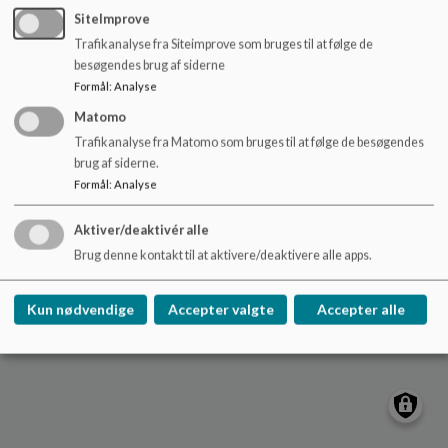
o
afd. Frørup Skolevej 1, 5871 Frørup
SiteImprove
l
Trafikanalyse fra Siteimprove som bruges til at følge de
Sitemap
d
besøgendes brug af siderne
e
Formål
:
Analyse
t
Matomo
Trafikanalyse fra Matomo som bruges til at følge de besøgendes
Cookie politik
brug af siderne.
Formål
:
Analyse
Aktiver/deaktivér alle
Brug denne kontakt til at aktivere/deaktivere alle apps.
Kun nødvendige
Accepter valgte
Accepter alle