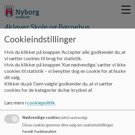
4kløver Skole og Børnehus
Cookieindstillinger
G
Hvis du klikker på knappen ’Accepter alle’, godkender du, at
å
Hjem
vi sætter cookies til brug for statistik.
t
Hvis du klikker på knappen ’Kun nødvendige,’ sætter vi ikke
i
cookies til statistik – vi benytter dog en cookie for at huske
Skattekisten
l
dit valg.
h
Klikker du på ’Gem valgte’ godkender du, at vi sætter
o
cookies for de kategorier du har krydset af.
v
https://skattekistenfroerup.aula.dk/
e
Læs mere i
cookiepolitik
.
d
i
Nødvendige cookies
n
(altid nødvendig)
d
4kløver Skole og Børnehus
Disse cookies gemmer dine valg om cookieindstillinger.
h
Formål
:
Funktionalitet
afd. Ørbæk Langemosevej 1, 5853 Ørbæk