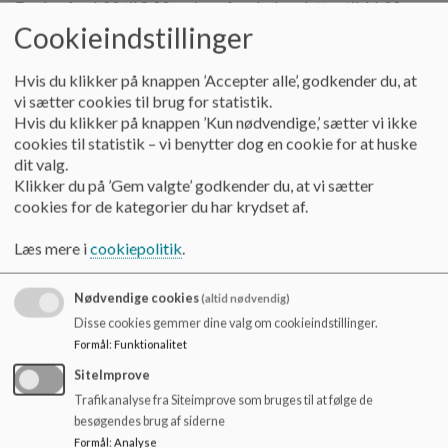
Fredag fra 6.00 til 8.00 og igen fra skolen slutter til 16.00
o
l
Cookieindstillinger
På skolens undervisningsfrie dage er der åbent mandag til
d
torsdag fra 6.00 til 16.30, fredag fra 6.00 til 16.00
e
Hvis du klikker på knappen ’Accepter alle’, godkender du, at
t
vi sætter cookies til brug for statistik.
Telefon: 51 18 64 16
Hvis du klikker på knappen ’Kun nødvendige,’ sætter vi ikke
cookies til statistik – vi benytter dog en cookie for at huske
dit valg.
Klikker du på ’Gem valgte’ godkender du, at vi sætter
SFO-leder: Bo Michael Pedersen
cookies for de kategorier du har krydset af.
Telefon: 29 43 36 18
Læs mere i
cookiepolitik
.
Mail: BoPed@nyborg.dk
Nødvendige cookies
(altid nødvendig)
Disse cookies gemmer dine valg om cookieindstillinger.
Formål
:
Funktionalitet
Smørhullet (SFO'en i Frørup)
SiteImprove
Åbningstider:
Trafikanalyse fra Siteimprove som bruges til at følge de
besøgendes brug af siderne
Mandag til torsdag fra 6.00 til 8.00 og igen fra skolen slutter
Formål
:
Analyse