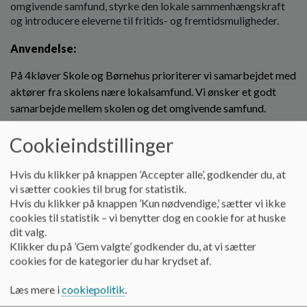
o
omgivende samfund, styrke den lokale sammenhængskraft
l
og introducere eleverne til fritids- og fremtidsmuligheder.
d
Anvendelse:
e
t
På 4kløver Skole og Børnehus prioriterer vi samarbejdet med
aktører fra skolens nære lokalsamfund. Vi ønsker et godt
samarbejde mellem skolen og det omgivende samfund.
Det tilstræbes, at alle lærere inddrager eksterne
Cookieindstillinger
samarbejdspartnere i undervisningen i løbet af et skoleår –
erhvervslivet såvel som frivillige og andre borgere i
Hvis du klikker på knappen ’Accepter alle’, godkender du, at
lokalsamfundet.
vi sætter cookies til brug for statistik.
Hvis du klikker på knappen ’Kun nødvendige,’ sætter vi ikke
Indhold:
cookies til statistik – vi benytter dog en cookie for at huske
dit valg.
Aktiviteter i samarbejdet mellem skole og det omgivende
Klikker du på ’Gem valgte’ godkender du, at vi sætter
samfund, bidrager til at opfylde målene for de enkelte fag og
cookies for de kategorier du har krydset af.
har en klar kobling mellem teori og praksis.
Læs mere i
cookiepolitik
.
Det tilstræbes, at samarbejdet mellem skolen og det