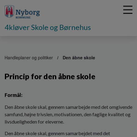
4kløver Skole og Børnehus
G
å
Handleplaner og politiker
Den åbne skole
t
i
Princip for den åbne skole
l
h
o
v
Formål:
e
Den åbne skole skal, gennem samarbejde med det omgivende
d
i
samfund, højne trivslen, motivationen, den faglige kvalitet og
n
livsdueligheden for eleverne.
d
h
Den åbne skole skal, gennem samarbejdet med det